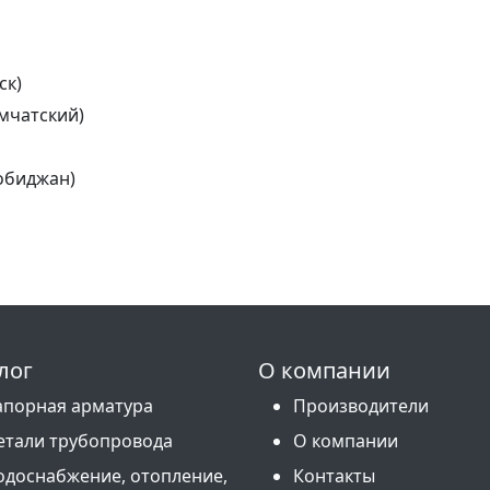
ск)
мчатский)
обиджан)
лог
О компании
апорная арматура
Производители
етали трубопровода
О компании
одоснабжение, отопление,
Контакты