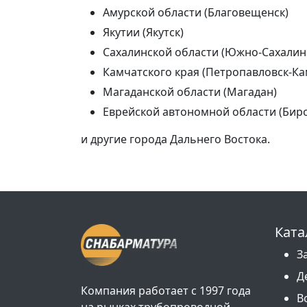
Амурской области (Благовещенск)
Якутии (Якутск)
Сахалинской области (Южно-Сахалин
Камчатского края (Петропавловск-Ка
Магаданской области (Магадан)
Еврейской автономной области (Бир
и другие города Дальнего Востока.
Ката
З
Д
Компания работает с 1997 года
В
на рынках трубопроводной