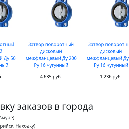
ротный
Затвор поворотный
Затвор поворотн
й
дисковый
дисковый
 Ду 50
межфланцевый Ду 200
межфланцевый Ду
нный
Ру 16 чугунный
Ру 16 чугунный
б.
4 635 руб.
1 236 руб.
ку заказов в города
Амуре)
рийск, Находку)