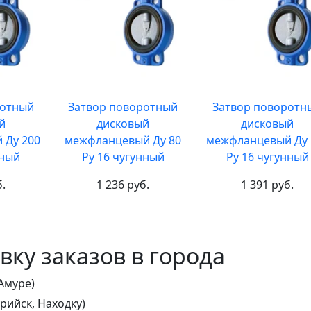
ротный
Затвор поворотный
Затвор поворотн
й
дисковый
дисковый
 Ду 200
межфланцевый Ду 80
межфланцевый Ду 
нный
Ру 16 чугунный
Ру 16 чугунный
б.
1 236 руб.
1 391 руб.
ку заказов в города
Амуре)
рийск, Находку)