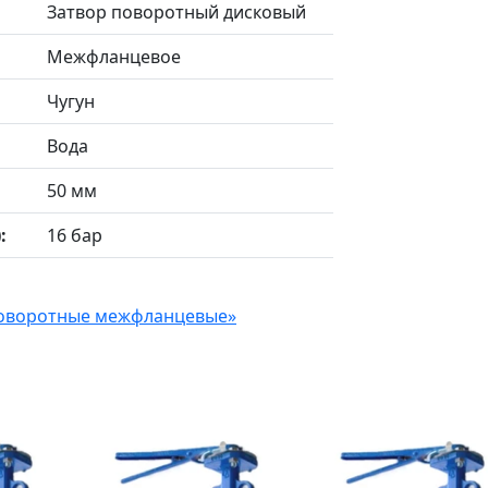
Затвор поворотный дисковый
Межфланцевое
Чугун
Вода
50 мм
:
16 бар
 поворотные межфланцевые»