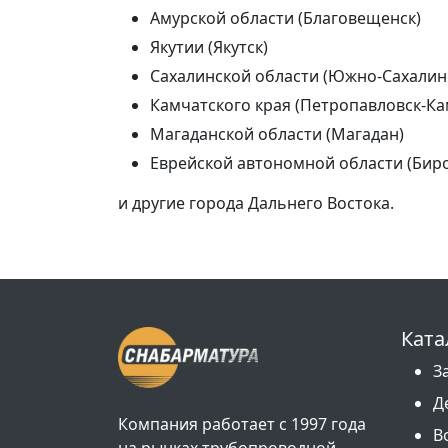
Амурской области (Благовещенск)
Якутии (Якутск)
Сахалинской области (Южно-Сахалин
Камчатского края (Петропавловск-Ка
Магаданской области (Магадан)
Еврейской автономной области (Бир
и другие города Дальнего Востока.
Ката
З
Д
Компания работает с 1997 года
В
на рынках трубопроводной