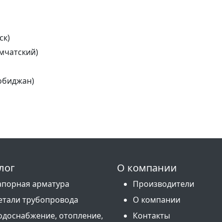
ск)
мчатский)
обиджан)
лог
О компании
апорная арматура
Производители
етали трубопровода
О компании
одоснабжение, отопление,
Контакты