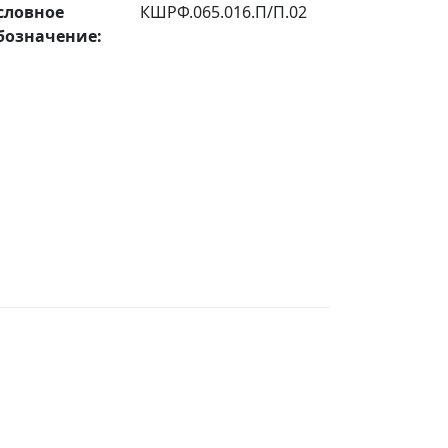
словное
КШРФ.065.016.П/П.02
бозначение: