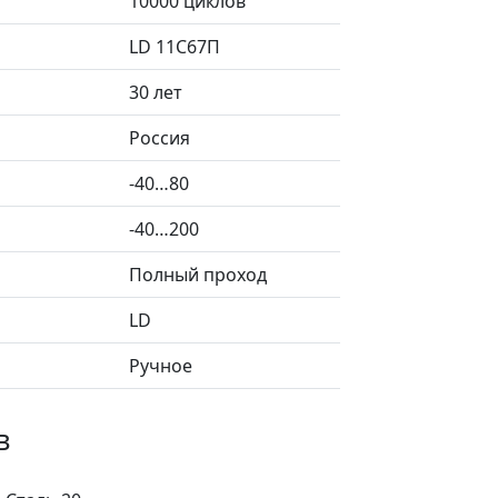
10000 циклов
LD 11С67П
30 лет
Россия
-40…80
-40…200
Полный проход
LD
Ручное
в