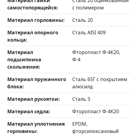
Материал гайки
Сталь 20 оцинкованная
самостопорящейся:
с полимером
Материал горловины:
Сталь 20
Материал опорного
Сталь AISI 409
кольца:
Материал
Фторопласт Ф-4К20,
подшипника
Ф-4
скольжения:
Материал пружинного
Сталь 65Г с покрытием
блока:
алюсилд
Материал рукоятки:
Сталь 3
Материал седла:
Фторопласт Ф-4К20
Материал уплотнения
EPDM,
горловины:
фторсилоксановый