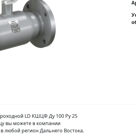
А
У
о
роходной LD КШЦФ Ду 100 Ру 25
ицу вы можете в компании
в любой регион Дальнего Востока.