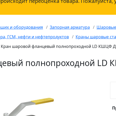
происходит переоценка товара. Пожалуйста, 
ющих и оборудования
Запорная арматура
Шаровые
ра, ГСМ, нефти и нефтепродуктов
Краны шаровые ст
Кран шаровой фланцевый полнопроходной LD КШЦФ Ду 
евый полнопроходной LD К
П