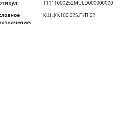
ртикул:
11111000252MULD000000000
словное
КШЦФ.100.025.П/П.02
бозначение: