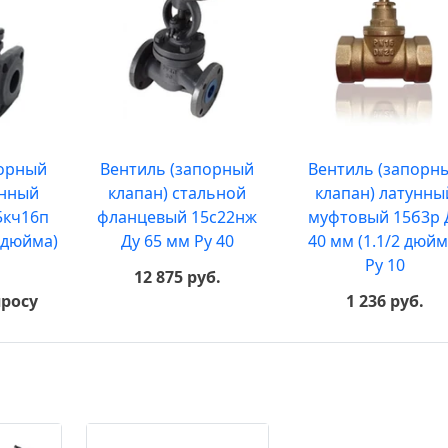
порный
Вентиль (запорный
Вентиль (запорн
унный
клапан) стальной
клапан) латунны
5кч16п
фланцевый 15с22нж
муфтовый 15б3р 
4 дюйма)
Ду 65 мм Ру 40
40 мм (1.1/2 дюйм
Ру 10
12 875 руб.
просу
1 236 руб.