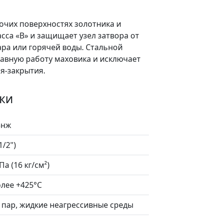
чих поверхностях золотника и
сса «B» и защищает узел затвора от
ара или горячей воды. Стальной
лавную работу маховика и исключает
я-закрытия.
ки
5нж
1/2")
Па (16 кг/см²)
лее +425°C
 пар, жидкие неагрессивные среды