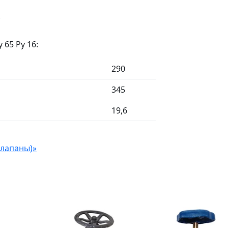
с
65 Ру 16:
290
345
19,6
клапаны)»