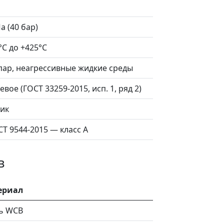
а (40 бар)
°C до +425°C
 пар, неагрессивные жидкие среды
вое (ГОСТ 33259-2015, исп. 1, ряд 2)
ик
Т 9544-2015 — класс А
в
ериал
ь WCB