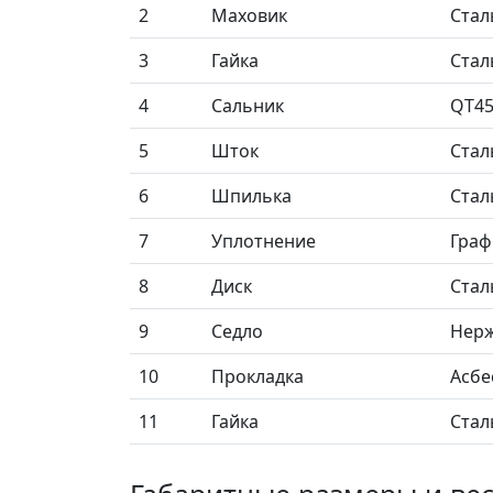
2
Маховик
Стал
3
Гайка
Стал
4
Сальник
QT4
5
Шток
Стал
6
Шпилька
Стал
7
Уплотнение
Граф
8
Диск
Стал
9
Седло
Нерж
10
Прокладка
Асбе
11
Гайка
Стал