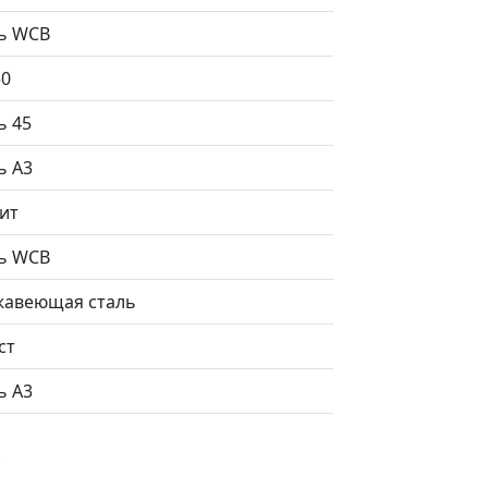
ь WCB
50
ь 45
ь А3
ит
ь WCB
авеющая сталь
ст
ь А3
с