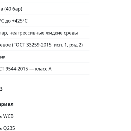
а (40 бар)
°C до +425°C
 пар, неагрессивные жидкие среды
вое (ГОСТ 33259-2015, исп. 1, ряд 2)
ик
Т 9544-2015 — класс А
в
ериал
ь WCB
ь Q235