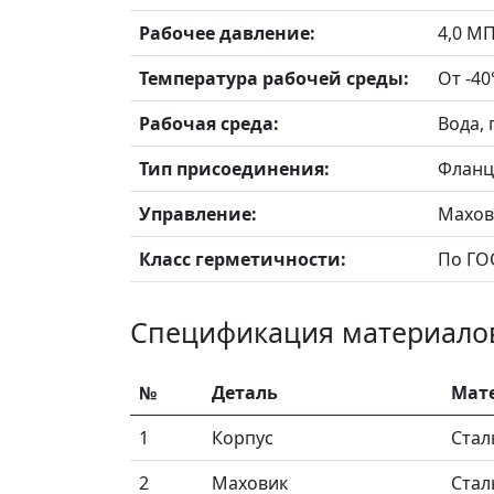
Рабочее давление:
4,0 МП
Температура рабочей среды:
От -40
Рабочая среда:
Вода,
Тип присоединения:
Фланце
Управление:
Махов
Класс герметичности:
По ГОС
Спецификация материало
№
Деталь
Мат
1
Корпус
Стал
2
Маховик
Стал