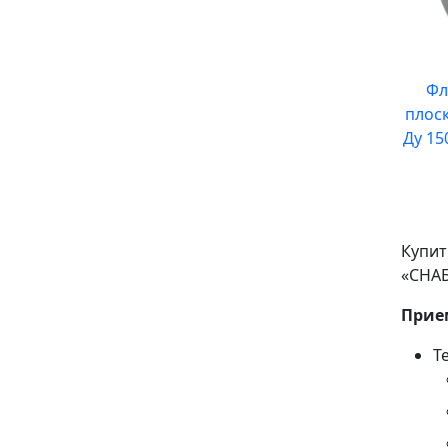
Фл
плос
Ду 15
Купит
«СНАБ
Прие
Т