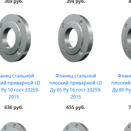
369 руб.
394 руб.
4
анец стальной
Фланец стальной
Флан
кий приварной LD
плоский приварной LD
плоский
 Ру 10 гост 33259-
Ду 65 Ру 16 гост 33259-
Ду 80 Ру
2015
2015
636 руб.
655 руб.
7