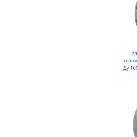
Фл
плос
Ду 10