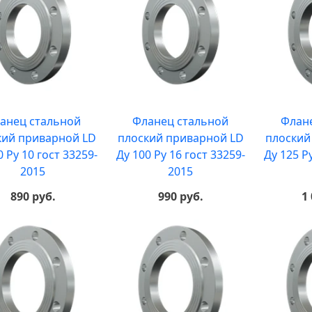
анец стальной
Фланец стальной
Флан
кий приварной LD
плоский приварной LD
плоский
0 Ру 10 гост 33259-
Ду 100 Ру 16 гост 33259-
Ду 125 Р
2015
2015
890 руб.
990 руб.
1