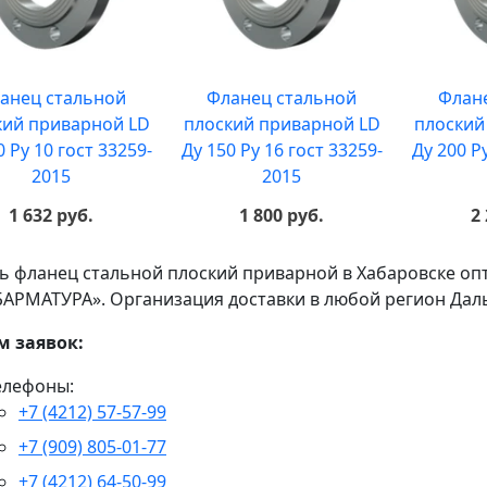
анец стальной
Фланец стальной
Флан
кий приварной LD
плоский приварной LD
плоский
0 Ру 10 гост 33259-
Ду 150 Ру 16 гост 33259-
Ду 200 Р
2015
2015
1 632 руб.
1 800 руб.
2
ь фланец стальной плоский приварной в Хабаровске оп
АРМАТУРА». Организация доставки в любой регион Даль
м заявок:
елефоны:
+7 (4212) 57-57-99
+7 (909) 805-01-77
+7 (4212) 64-50-99