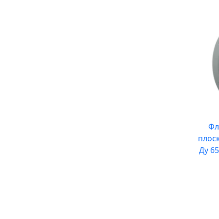
Фл
плос
Ду 65