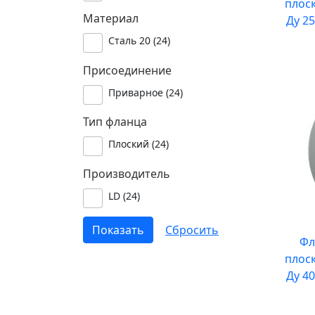
плос
Материал
Ду 25
Сталь 20 (
24
)
Присоединение
Приварное (
24
)
Тип фланца
Плоский (
24
)
Производитель
LD (
24
)
Фл
плос
Ду 40