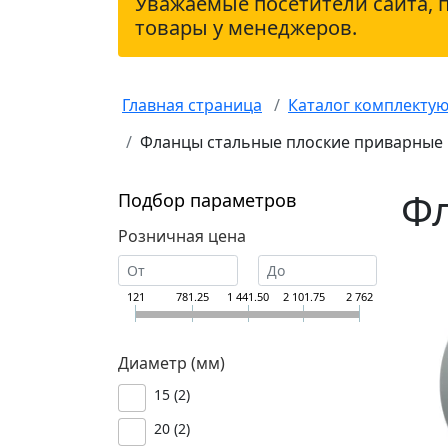
Уважаемые посетители сайта, 
товары у менеджеров.
Главная страница
Каталог комплекту
Фланцы стальные плоские приварные
Фл
Подбор параметров
Розничная цена
121
781.25
1 441.50
2 101.75
2 762
Диаметр (мм)
15 (
2
)
20 (
2
)