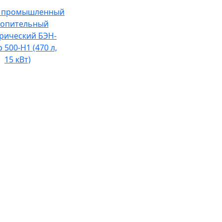
р промышленный
копительный
трический БЭН-
 500-Н1 (470 л,
15 кВт)