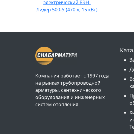
электрический БЭН-
Лидер 500-У (470 л, 15 кВт)
Ката
З
Д
Компания работает с 1997 года
В
на рынках трубопроводной
к
арматуры, сантехнического
П
оборудования и инженерных
о
систем отопления.
Х
и
Т