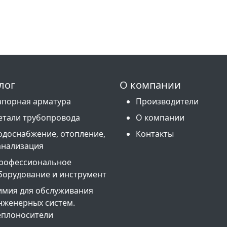
лог
О компании
апорная арматура
Производители
етали трубопровода
О компании
одоснабжение, отопление,
Контакты
анализация
рофессиональное
борудование и инструмент
имия для обслуживания
нженерных систем.
еплоносители