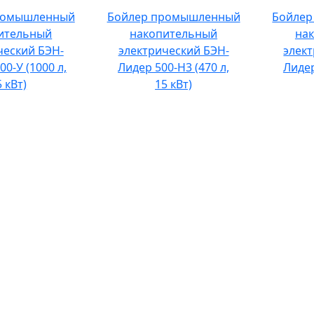
ромышленный
Бойлер промышленный
Бойле
ительный
накопительный
на
ческий БЭН-
электрический БЭН-
элек
0-У (1000 л,
Лидер 500-Н3 (470 л,
Лидер
5 кВт)
15 кВт)