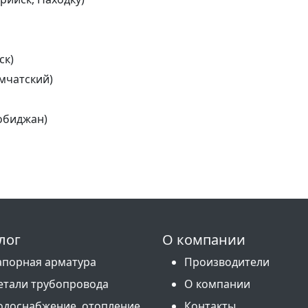
ск)
мчатский)
обиджан)
лог
О компании
апорная арматура
Производители
етали трубопровода
О компании
одоснабжение, отопление,
Контакты