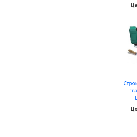
Це
Стро
св
Це