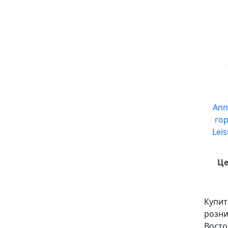
Апп
го
Leis
Це
Купит
розни
Восто