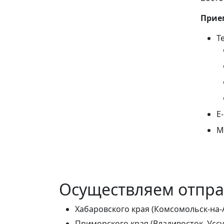
Прие
Т
E
М
Осуществляем отправ
Хабаровского края (Комсомольск-на-
Приморского края (Владивосток, Уссу