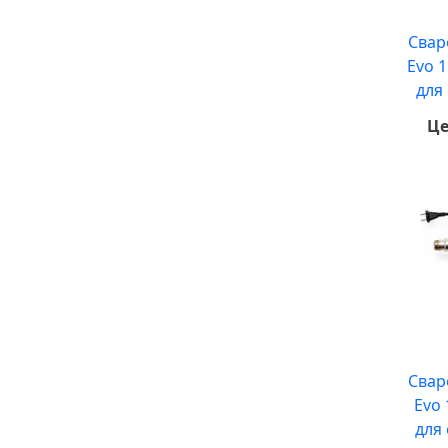
Свар
Evo 
для
Це
Свар
Evo 
для