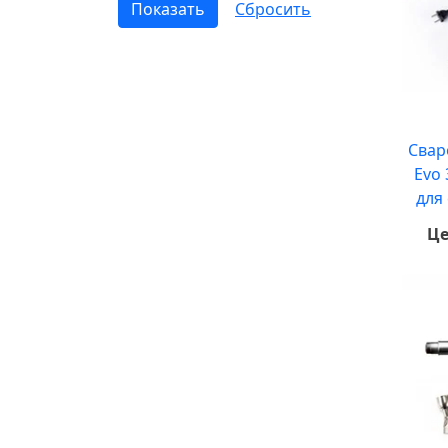
Свар
Evo 
для
Це