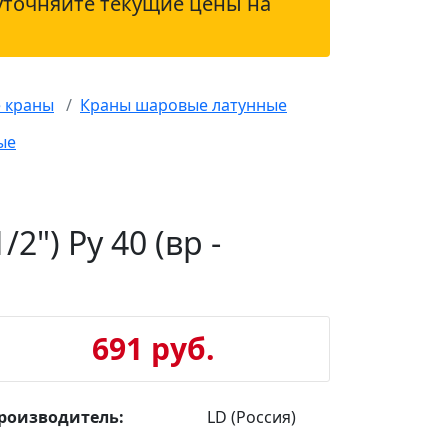
уточняйте текущие цены на
 краны
Краны шаровые латунные
ые
") Ру 40 (вр -
691 руб.
роизводитель:
LD (Россия)