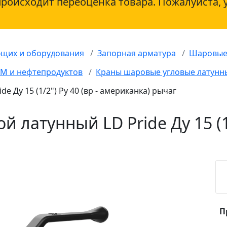
происходит переоценка товара. Пожалуйста, 
ющих и оборудования
Запорная арматура
Шаровые
СМ и нефтепродуктов
Краны шаровые угловые латунн
 Ду 15 (1/2") Ру 40 (вр - американка) рычаг
 латунный LD Pride Ду 15 (1/2
П