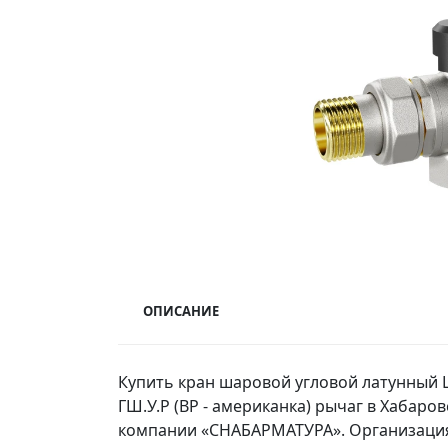
ОПИСАНИЕ
Купить кран шаровой угловой латунный LD P
ГШ.У.Р (ВР - американка) рычаг в Хабаро
компании «СНАБАРМАТУРА». Организация