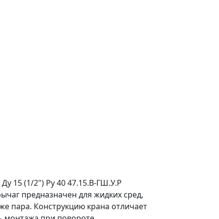
 15 (1/2") Ру 40 47.15.В-ГШ.У.Р
рычаг предназначен для жидких сред,
кже пара. Конструкцию крана отличает
ь монтажа при повороте