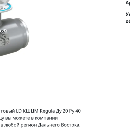
А
У
о
товый LD КШЦМ Regula Ду 20 Ру 40
ицу вы можете в компании
в любой регион Дальнего Востока.