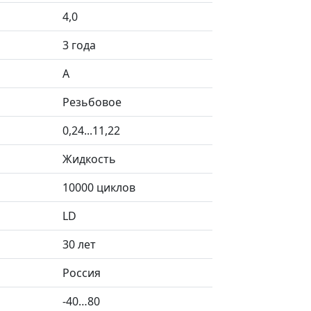
4,0
3 года
А
Резьбовое
0,24...11,22
Жидкость
10000 циклов
LD
30 лет
Россия
-40…80