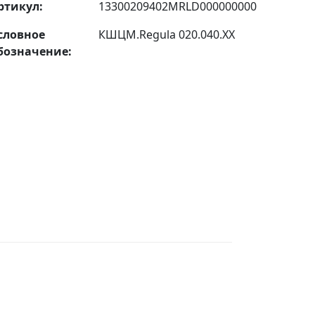
ртикул:
13300209402MRLD000000000
словное
КШЦМ.Regula 020.040.ХХ
бозначение: