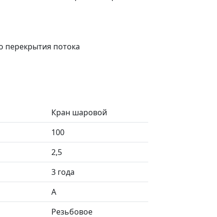
о перекрытия потока
Кран шаровой
100
2,5
3 года
А
Резьбовое